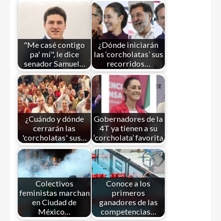
"Me casé contigo
¿Dónde iniciarán
pa' mí", le dice
las ‘corcholatas’ sus
senador Samuel…
recorridos…
¿Cuándo y dónde
Gobernadores de la
cerrarán las
4T ya tienen a su
'corcholatas' sus…
‘corcholata’ favorita
Colectivos
Conoce a los
feministas marchan
primeros
en Ciudad de
ganadores de las
México…
competencias…