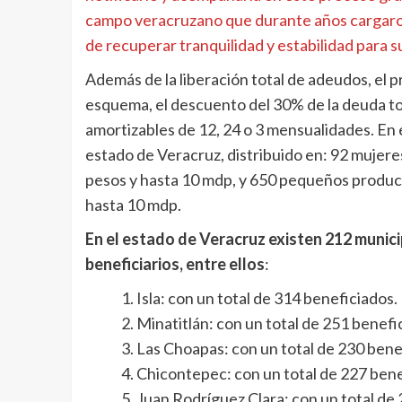
campo veracruzano que durante años cargaron
de recuperar tranquilidad y estabilidad para su
Además de la liberación total de adeudos, el
esquema, el descuento del 30% de la deuda tot
amortizables de 12, 24 o 3 mensualidades. En 
estado de Veracruz, distribuido en: 92 mujer
pesos y hasta 10 mdp, y 650 pequeños produc
hasta 10 mdp.
En el estado de Veracruz existen 212 munici
beneficiarios, entre ellos
:
Isla: con un total de 314 beneficiados.
Minatitlán: con un total de 251 benefi
Las Choapas: con un total de 230 bene
Chicontepec: con un total de 227 bene
Juan Rodríguez Clara: con un total de 