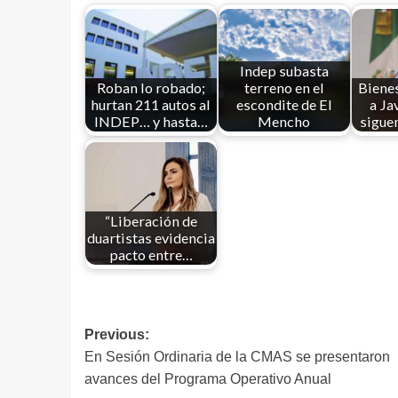
Indep subasta
Roban lo robado;
terreno en el
Biene
hurtan 211 autos al
escondite de El
a Ja
INDEP… y hasta…
Mencho
sigue
“Liberación de
duartistas evidencia
pacto entre…
Previous:
En Sesión Ordinaria de la CMAS se presentaron
avances del Programa Operativo Anual