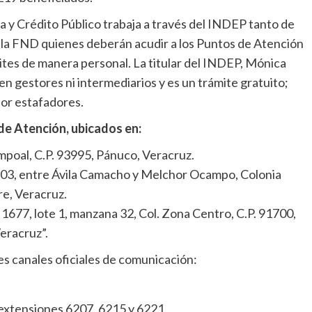
 y Crédito Público trabaja a través del INDEP tanto de
e la FND quienes deberán acudir a los Puntos de Atención
mites de manera personal. La titular del INDEP, Mónica
 gestores ni intermediarios y es un trámite gratuito;
por estafadores.
de Atención, ubicados en:
poal, C.P. 93995, Pánuco, Veracruz.
 303, entre Ávila Camacho y Melchor Ocampo, Colonia
re, Veracruz.
1677, lote 1, manzana 32, Col. Zona Centro, C.P. 91700,
eracruz”.
es canales oficiales de comunicación:
extensiones 6207, 6215 y 6221.