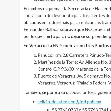
En ambos esquemas, la Secretaría de Hacienda
liberación o de descuento para los clientes d
ubicados en todo el país para realizar sus trá
Fernández Balboa, subrayó que NO se permiten
por lo que alertó para no dejarse sorprender 
En Veracruz la FND cuenta con tres Puntos 
Pánuco: Km. 2.8 Carretera Pánuco-Tem
Martínez de la Torre: Av. Allende No.
Centro, C.P. 93600, Martínez de la Tor
Puerto de Veracruz: Av. 5 de mayo No. 
Veracruz, Veracruz. “Palacio Federal V
También, se pone a su disposición los siguient
solicitudesatencion@fnd.gob.mx
55 9763 0739 o 55 9763 0741, 