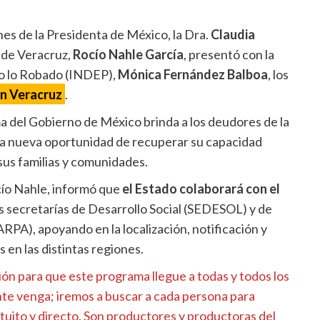
es de la Presidenta de México, la Dra.
Claudia
 de Veracruz,
Rocío Nahle García
, presentó con la
lo lo Robado (INDEP),
Mónica Fernández Balboa
, los
en Veracruz
.
 del Gobierno de México brinda a los deudores de la
na nueva oportunidad de recuperar su capacidad
sus familias y comunidades.
cío Nahle, informó que
el Estado colaborará con el
as secretarías de Desarrollo Social (SEDESOL) y de
PA), apoyando en la localización, notificación y
en las distintas regiones.
ión para que este programa llegue a todas y todos los
nte venga; iremos a buscar a cada persona para
tuito y directo. Son productores y productoras del