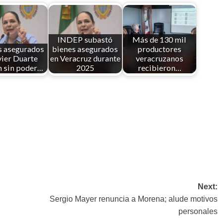
INDEP subastó
Más de 130 mil
s asegurados
bienes asegurados
productores
vier Duarte
en Veracruz durante
veracruzanos
n sin poder…
2025
recibieron…
Next:
Sergio Mayer renuncia a Morena; alude motivos
personales