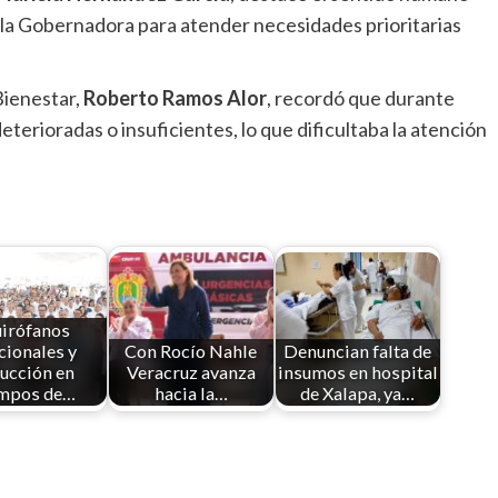
e la Gobernadora para atender necesidades prioritarias
Bienestar,
Roberto Ramos Alor
, recordó que durante
erioradas o insuficientes, lo que dificultaba la atención
irófanos
cionales y
Con Rocío Nahle
Denuncian falta de
ucción en
Veracruz avanza
insumos en hospital
empos de…
hacia la…
de Xalapa, ya…