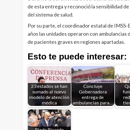
de esta entrega y reconoció la sensibilidad d
del sistema de salud.
Por su parte, el coordinador estatal de IMSS-
años las unidades operaron con ambulancias det
de pacientes graves en regiones apartadas.
Esto te puede interesar:
23 estados se han
Concluye
Qu
sumado al nuevo
Gobernadora
fun
modelo de atención
entrega de
red
médica
ambulancias para…
ti
Rinde Ricardo