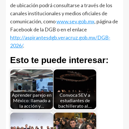
de ubicación podrá consultarse a través de los
canales institucionales y medios oficiales de
comunicación, como
www.sev.gob.mx
, página de
Facebook de la DGB o en el enlace
http://aspirantesdgb.veracruz.gob.mx/DGB-
2026/
.
Esto te puede interesar:
Aprender parejo en
Convoca SEV a
México: llamado a
estudiantes de
la acción y…
bachillerato al…