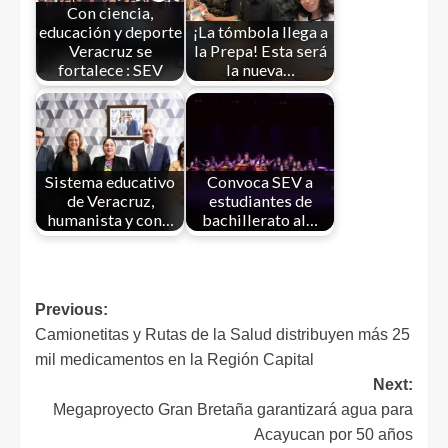
Con ciencia,
educación y deporte
¡La tómbola llega a
Veracruz se
la Prepa! Esta será
fortalece : SEV
la nueva…
Sistema educativo
Convoca SEV a
de Veracruz,
estudiantes de
humanista y con…
bachillerato al…
Previous:
Camionetitas y Rutas de la Salud distribuyen más 25
mil medicamentos en la Región Capital
Next:
Megaproyecto Gran Bretaña garantizará agua para
Acayucan por 50 años