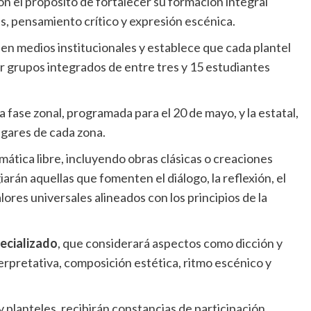
con el propósito de fortalecer su formación integral
as, pensamiento crítico y expresión escénica.
en medios institucionales y establece que cada plantel
or grupos integrados de entre tres y 15 estudiantes
 la fase zonal, programada para el 20 de mayo, y la estatal,
lugares de cada zona.
ática libre, incluyendo obras clásicas o creaciones
arán aquellas que fomenten el diálogo, la reflexión, el
alores universales alineados con los principios de la
ecializado
, que considerará aspectos como dicción y
erpretativa, composición estética, ritmo escénico y
y planteles, recibirán constancias de participación,