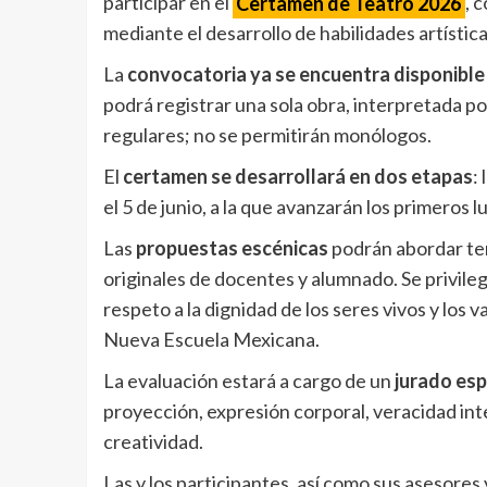
participar en el
Certamen de Teatro 2026
, 
mediante el desarrollo de habilidades artístic
La
convocatoria ya se encuentra disponible
podrá registrar una sola obra, interpretada p
regulares; no se permitirán monólogos.
El
certamen se desarrollará en dos etapas
:
el 5 de junio, a la que avanzarán los primeros 
Las
propuestas escénicas
podrán abordar tem
originales de docentes y alumnado. Se privilegi
respeto a la dignidad de los seres vivos y los v
Nueva Escuela Mexicana.
La evaluación estará a cargo de un
jurado esp
proyección, expresión corporal, veracidad int
creatividad.
Las y los participantes, así como sus asesores 