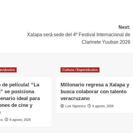
Next:
Xalapa será sede del 4º Festival Internacional de
Clarinete Yuuban 2026
pectáculos
Cultura / Espectáculos
 de película! “La
Millonario regresa a Xalapa y
” se posiciona
busca colaborar con talento
enario ideal para
veracruzano
ones de cine y
Luis Sigüenza
6 agosto, 2026
n
za
6 agosto, 2026