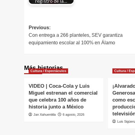
registro de la…
Previous:
Con entrega a 266 planteles, SEV garantiza
equipamiento escolar al 100% en Álamo
Más historias
Cultura / Espectáculos
Cultura / Es
VIDEO | Coca-Cola y Luis
¡Alvarado
Miguel estrenan el comercial
Generosa
que celebra 100 años de
como esc
historia junto a México
producci
televisió
Jan Xahuentitla
6 agosto, 2026
Luis Sigüen