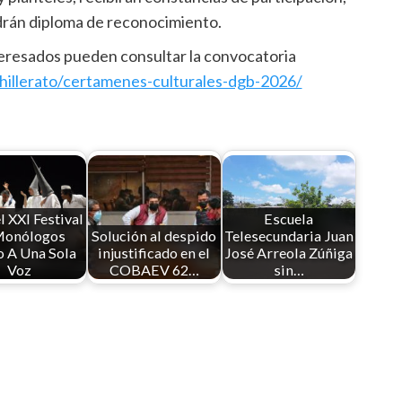
drán diploma de reconocimiento.
nteresados pueden consultar la convocatoria
illerato/certamenes-culturales-dgb-2026/
el XXI Festival
Escuela
Monólogos
Solución al despido
Telesecundaria Juan
o A Una Sola
injustificado en el
José Arreola Zúñiga
Voz
COBAEV 62…
sin…