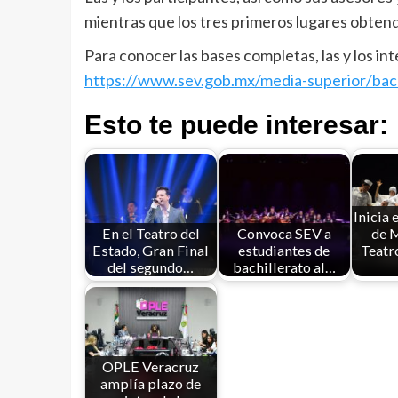
mientras que los tres primeros lugares obten
Para conocer las bases completas, las y los i
https://www.sev.gob.mx/media-superior/bach
Esto te puede interesar:
Inicia 
En el Teatro del
Convoca SEV a
de 
Estado, Gran Final
estudiantes de
Teatr
del segundo…
bachillerato al…
OPLE Veracruz
amplía plazo de