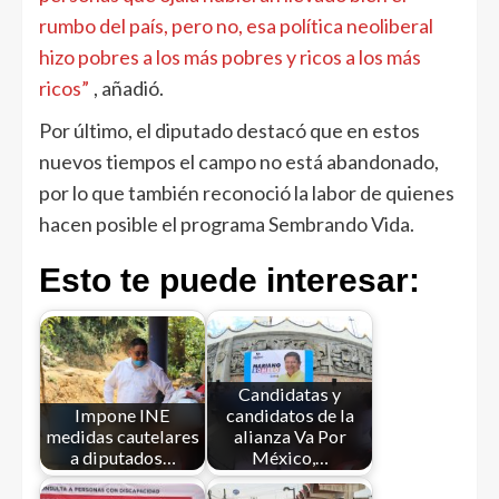
rumbo del país, pero no, esa política neoliberal
hizo pobres a los más pobres y ricos a los más
ricos”
, añadió.
Por último, el diputado destacó que en estos
nuevos tiempos el campo no está abandonado,
por lo que también reconoció la labor de quienes
hacen posible el programa Sembrando Vida.
Esto te puede interesar:
Candidatas y
Impone INE
candidatos de la
medidas cautelares
alianza Va Por
a diputados…
México,…