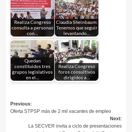
Realiza Congreso
Claudia Sheinbaum:
consulta a personas
Tenemos que seguir
con…
levantando…
Quedan
constituidos tres
Realiza Congreso
grupos legislativos
foros consultivos
en el…
dirigidos a…
Previous:
Oferta STPSP más de 2 mil vacantes de empleo
Next:
La SECVER invita a ciclo de presentaciones