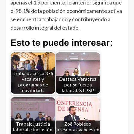
apenas el 1.9 por ciento, lo anterior significa que
el 98.1% de la población económicamente activa
se encuentra trabajando y contribuyendo al
desarrollo integral del estado.
Esto te puede interesar:
Trabajo acerca 376
vacantes y
Destaca Veracruz
programas de
por su fuerza
movilidad…
laboral: STPSP
Trabajo, justicia
Zoé Robledo
laboral e inclusión,
presenta avances en