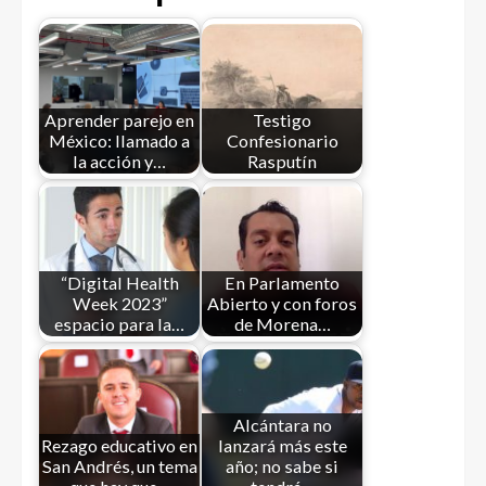
Aprender parejo en
Testigo
México: llamado a
Confesionario
la acción y…
Rasputín
“Digital Health
En Parlamento
Week 2023”
Abierto y con foros
espacio para la…
de Morena…
Alcántara no
Rezago educativo en
lanzará más este
San Andrés, un tema
año; no sabe si