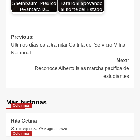
Sheinbaum, México
Fararoni apoyando
levantará la…
al norte del Estado
Previous:
Últimos días para tramitar Cartilla del Servicio Militar
Nacional
Next:
Reconoce Alberto Islas marcha pacífica de
estudiantes
Más historias
Columnas
Rita Cetina
Luis Sigüenza
5 agosto, 2026
Columnas