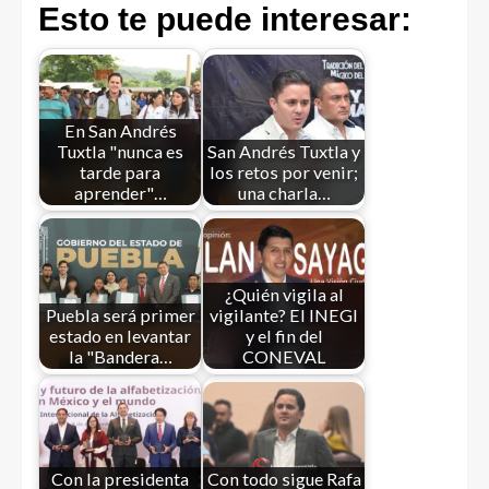
Esto te puede interesar:
En San Andrés
Tuxtla "nunca es
San Andrés Tuxtla y
tarde para
los retos por venir;
aprender"…
una charla…
¿Quién vigila al
Puebla será primer
vigilante? El INEGI
estado en levantar
y el fin del
la "Bandera…
CONEVAL
Con la presidenta
Con todo sigue Rafa