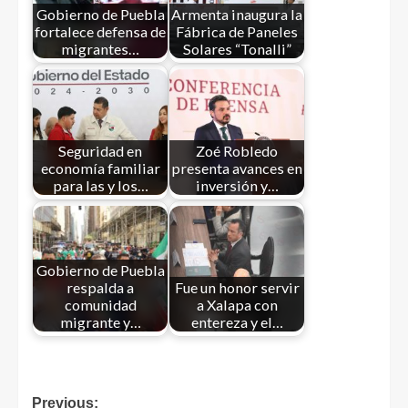
Gobierno de Puebla
Armenta inaugura la
fortalece defensa de
Fábrica de Paneles
migrantes…
Solares “Tonalli”
Seguridad en
Zoé Robledo
economía familiar
presenta avances en
para las y los…
inversión y…
Gobierno de Puebla
respalda a
Fue un honor servir
comunidad
a Xalapa con
migrante y…
entereza y el…
Previous: