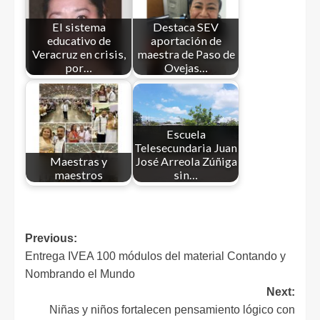
El sistema
Destaca SEV
educativo de
aportación de
Veracruz en crisis,
maestra de Paso de
por…
Ovejas…
Escuela
Telesecundaria Juan
Maestras y
José Arreola Zúñiga
maestros
sin…
Previous:
Entrega IVEA 100 módulos del material Contando y
Nombrando el Mundo
Next:
Niñas y niños fortalecen pensamiento lógico con