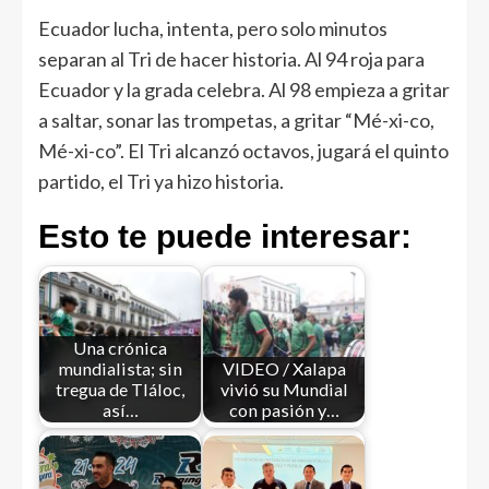
Ecuador lucha, intenta, pero solo minutos
separan al Tri de hacer historia. Al 94 roja para
Ecuador y la grada celebra. Al 98 empieza a gritar
a saltar, sonar las trompetas, a gritar “Mé-xi-co,
Mé-xi-co”. El Tri alcanzó octavos, jugará el quinto
partido, el Tri ya hizo historia.
Esto te puede interesar:
Una crónica
mundialista; sin
VIDEO / Xalapa
tregua de Tláloc,
vivió su Mundial
así…
con pasión y…