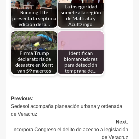
La inseguridad
Running Life
somete a la región
presenta la séptima
de Maltrata y
edición de la…
Acultzingo.
Firma Trump
Identifican
declaratoria de
biomarcadores
desastre en Kerr;
para detección
van 59 muertos
temprana de…
Previous:
Sedesol acompaña planeación urbana y ordenada
de Veracruz
Next:
Incorpora Congreso el delito de acecho a legislación
de Veracruz