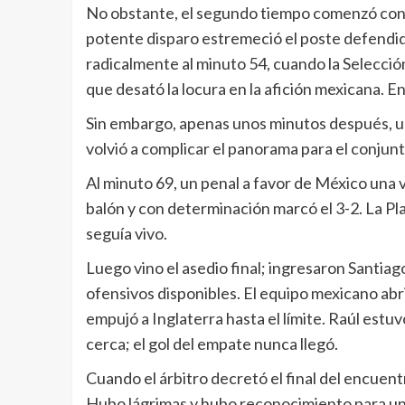
No obstante, el segundo tiempo comenzó con int
potente disparo estremeció el poste defendi
radicalmente al minuto 54, cuando la Selecció
que desató la locura en la afición mexicana. En
Sin embargo, apenas unos minutos después, u
volvió a complicar el panorama para el conjunt
Al minuto 69, un penal a favor de México una 
balón y con determinación marcó el 3-2. La Pla
seguía vivo.
Luego vino el asedio final; ingresaron Santi
ofensivos disponibles. El equipo mexicano abri
empujó a Inglaterra hasta el límite. Raúl est
cerca; el gol del empate nunca llegó.
Cuando el árbitro decretó el final del encuen
Hubo lágrimas y hubo reconocimiento para un 