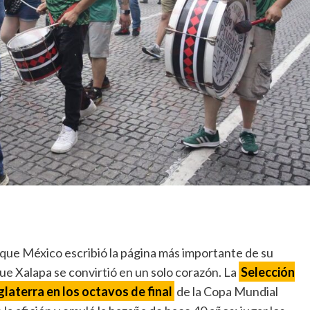
que México escribió la página más importante de su
ue Xalapa se convirtió en un solo corazón. La
Selección
laterra en los octavos de final
de la Copa Mundial