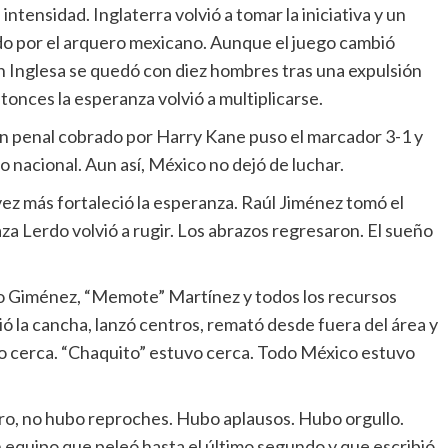
ensidad. Inglaterra volvió a tomar la iniciativa y un
do por el arquero mexicano. Aunque el juego cambió
n Inglesa se quedó con diez hombres tras una expulsión
tonces la esperanza volvió a multiplicarse.
n penal cobrado por Harry Kane puso el marcador 3-1 y
o nacional. Aun así, México no dejó de luchar.
vez más fortaleció la esperanza. Raúl Jiménez tomó el
za Lerdo volvió a rugir. Los abrazos regresaron. El sueño
ago Giménez, “Memote” Martínez y todos los recursos
ó la cancha, lanzó centros, remató desde fuera del área y
uvo cerca. “Chaquito” estuvo cerca. Todo México estuvo
tro, no hubo reproches. Hubo aplausos. Hubo orgullo.
equipo que peleó hasta el último segundo y que escribió