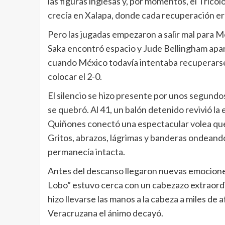
las figuras inglesas y, por momentos, el Tricol
crecía en Xalapa, donde cada recuperación er
Pero las jugadas empezaron a salir mal para M
Saka encontró espacio y Jude Bellingham apar
cuando México todavía intentaba recuperarse d
colocar el 2-0.
El silencio se hizo presente por unos segundos
se quebró. Al 41, un balón detenido revivió la
Quiñones conectó una espectacular volea que 
Gritos, abrazos, lágrimas y banderas ondeando 
permanecía intacta.
Antes del descanso llegaron nuevas emociones
Lobo” estuvo cerca con un cabezazo extraordi
hizo llevarse las manos a la cabeza a miles de 
Veracruzana el ánimo decayó.