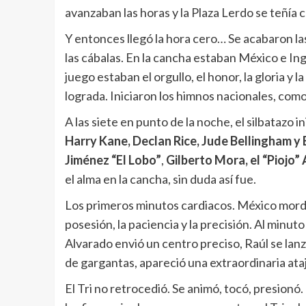
avanzaban las horas y la Plaza Lerdo se teñía c
Y entonces llegó la hora cero… Se acabaron las
las cábalas. En la cancha estaban México e Ing
juego estaban el orgullo, el honor, la gloria y 
lograda. Iniciaron los himnos nacionales, como 
A las siete en punto de la noche, el silbatazo i
Harry Kane, Declan Rice, Jude Bellingham y
Jiménez “El Lobo”
,
Gilberto Mora, el “Piojo”
el alma en la cancha, sin duda así fue.
Los primeros minutos cardiacos. México mordió
posesión, la paciencia y la precisión. Al minuto
Alvarado envió un centro preciso, Raúl se lanz
de gargantas, apareció una extraordinaria ata
El Tri no retrocedió. Se animó, tocó, presionó.