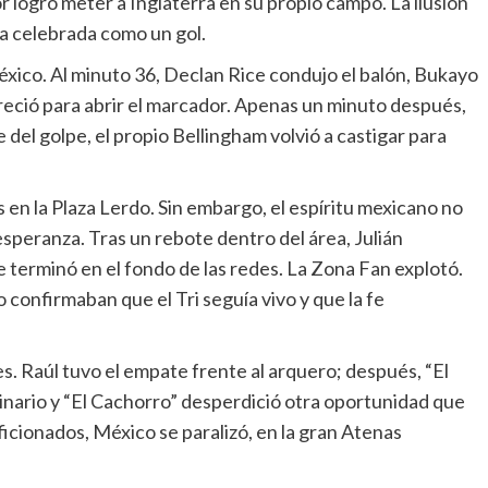
or logró meter a Inglaterra en su propio campo. La ilusión
a celebrada como un gol.
éxico. Al minuto 36, Declan Rice condujo el balón, Bukayo
eció para abrir el marcador. Apenas un minuto después,
el golpe, el propio Bellingham volvió a castigar para
 en la Plaza Lerdo. Sin embargo, el espíritu mexicano no
 esperanza. Tras un rebote dentro del área, Julián
terminó en el fondo de las redes. La Zona Fan explotó.
confirmaban que el Tri seguía vivo y que la fe
. Raúl tuvo el empate frente al arquero; después, “El
nario y “El Cachorro” desperdició otra oportunidad que
aficionados, México se paralizó, en la gran Atenas