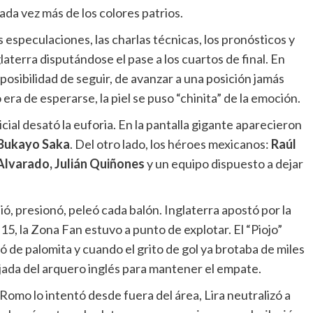
ada vez más de los colores patrios.
 especulaciones, las charlas técnicas, los pronósticos y
laterra disputándose el pase a los cuartos de final. En
la posibilidad de seguir, de avanzar a una posición jamás
era de esperarse, la piel se puso “chinita” de la emoción.
nicial desató la euforia. En la pantalla gigante aparecieron
 Bukayo Saka
. Del otro lado, los héroes mexicanos:
Raúl
 Alvarado, Julián Quiñones
y un equipo dispuesto a dejar
, presionó, peleó cada balón. Inglaterra apostó por la
 15, la Zona Fan estuvo a punto de explotar. El “Piojo”
ó de palomita y cuando el grito de gol ya brotaba de miles
jada del arquero inglés para mantener el empate.
 Romo lo intentó desde fuera del área, Lira neutralizó a