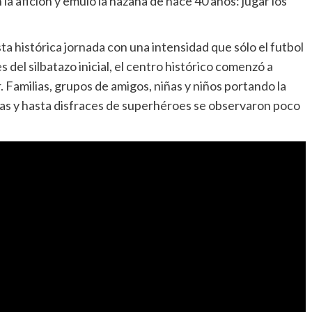
la afición y emuló la hazaña de hace 40 años: jugar los
ta histórica jornada con una intensidad que sólo el futbol
 del silbatazo inicial, el centro histórico comenzó a
. Familias, grupos de amigos, niñas y niños portando la
as y hasta disfraces de superhéroes se observaron poco