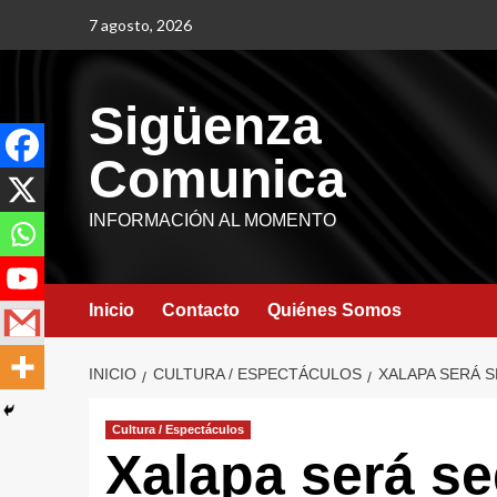
7 agosto, 2026
Sigüenza
Comunica
INFORMACIÓN AL MOMENTO
Inicio
Contacto
Quiénes Somos
INICIO
CULTURA / ESPECTÁCULOS
XALAPA SERÁ S
Cultura / Espectáculos
Xalapa será se