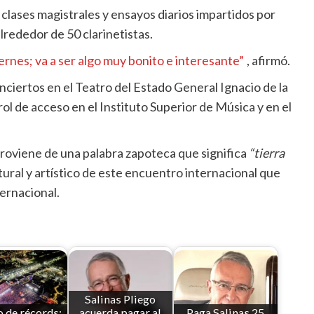
 clases magistrales y ensayos diarios impartidos por
lrededor de 50 clarinetistas.
iernes; va a ser algo muy bonito e interesante”
, afirmó.
nciertos en el Teatro del Estado General Ignacio de la
ol de acceso en el Instituto Superior de Música y en el
roviene de una palabra zapoteca que significa
“tierra
tural y artístico de este encuentro internacional que
ernacional.
Salinas Pliego
 de récords:
acuerda pagar al
Paga Salinas 25