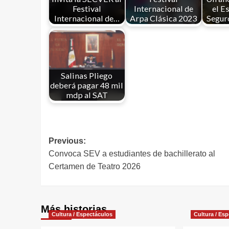
Festival
Internacional de
el E
Internacional de…
Arpa Clásica 2023
Segur
Salinas Pliego
deberá pagar 48 mil
mdp al SAT
Previous:
Convoca SEV a estudiantes de bachillerato al
Certamen de Teatro 2026
Más historias
Cultura / Espectáculos
Cultura / Es