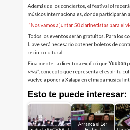
Además de los conciertos, el festival ofrecerá
músicos internacionales, donde participarán a
“Nos vamos a juntar 50 clarinetistas para el v
Todos los eventos serán gratuitos. Para los co
Llave será necesario obtener boletos de contr
recinto cultural.
Finalmente, la directora explicó que
Yuuban
p
viva”
, concepto que representa el espíritu cul
vuelve a poner a Xalapa en el mapa musical int
Esto te puede interesar:
Arranca el 1er
Invita la SECVER al
Festival
Un año