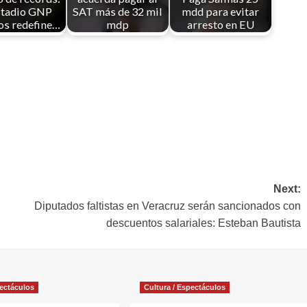
stadio GNP
SAT más de 32 mil
mdd para evitar
os redefine…
mdp
arresto en EU
Next:
Diputados faltistas en Veracruz serán sancionados con
descuentos salariales: Esteban Bautista
pectáculos
Cultura / Espectáculos