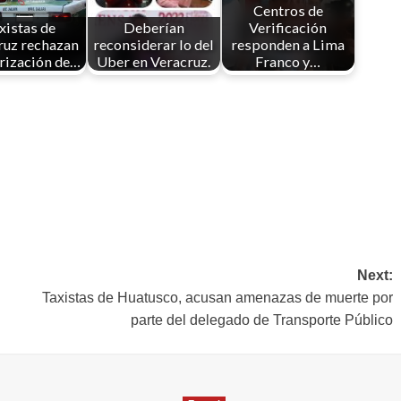
Centros de
xistas de
Deberían
Verificación
ruz rechazan
reconsiderar lo del
responden a Lima
rización de…
Uber en Veracruz.
Franco y…
Next:
Taxistas de Huatusco, acusan amenazas de muerte por
parte del delegado de Transporte Público