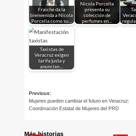
Nicola Porcella
Fraiche da la
presenta su
Ta
bienvenida a Nicola
colección de
Verac
Porcella como su…
perfumes en…
regula
Taxistas de
Veracruz exigen
tarifa justa y
anuncian…
Previous:
Mujeres pueden cambiar el futuro en Veracruz:
Coordinación Estatal de Mujeres del PRD
Más historias