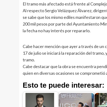
El tramo más afectado está frente al Comple
Al respecto Sergio Velázquez Álvarez, dirigent
se sabe que los mismo ediles manifestaron q
200 mil pesos por parte del Ayuntamiento Mina
la fecha no hay interés por repararlo.
Cabe hacer mención que ayer a través de un co
17 de julio se iniciará la reparación del tramo,
tramo.
Cabe destacar que la obra se encuentra pendi
quien en diversas ocasiones se comprometió ar
Esto te puede interesar: