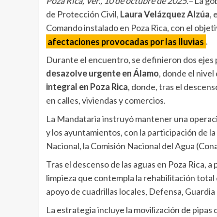
Poza Rica, Ver., 10 de octubre de 2025.–
La go
de Protección Civil,
Laura Velázquez Alzúa
,
Comando instalado en Poza Rica, con el objetiv
afectaciones provocadas por las lluvias
.
Durante el encuentro, se definieron dos ejes pr
desazolve urgente en Álamo
, donde el nivel
integral en Poza Rica
, donde, tras el descen
en calles, viviendas y comercios.
La Mandataria instruyó mantener una operació
y los ayuntamientos, con la participación de l
Nacional, la Comisión Nacional del Agua (Conag
Tras el descenso de las aguas en Poza Rica, a 
limpieza que contempla la rehabilitación total
apoyo de cuadrillas locales, Defensa, Guardia
La estrategia incluye la movilización de pipas 