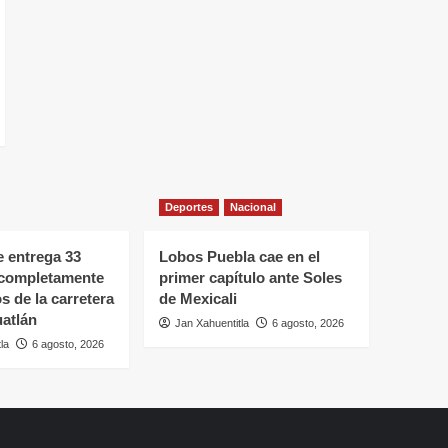
Deportes
Nacional
 entrega 33
Lobos Puebla cae en el
 completamente
primer capítulo ante Soles
s de la carretera
de Mexicali
atlán
Jan Xahuentitla
6 agosto, 2026
la
6 agosto, 2026