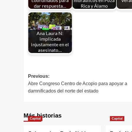
coordinados para
hidráulicos en Poza
Verac
dar respuesta…
Rica y Álamo
Ana Laura N:
implicada
injustamente en el
asesinato…
Previous:
Abre Congreso Centro de Acopio para apoyar a
damnificados del norte del estado
Más historias
Capital
Capital