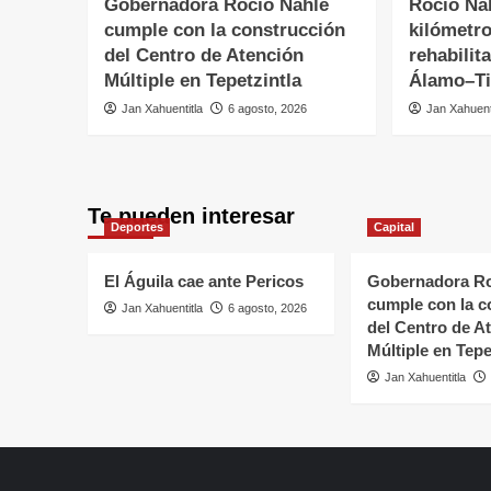
Gobernadora Rocío Nahle
Rocío Na
cumple con la construcción
kilómetr
del Centro de Atención
rehabilit
Múltiple en Tepetzintla
Álamo–Ti
Jan Xahuentitla
6 agosto, 2026
Jan Xahuent
Te pueden interesar
Deportes
Capital
El Águila cae ante Pericos
Gobernadora Ro
cumple con la c
Jan Xahuentitla
6 agosto, 2026
del Centro de A
Múltiple en Tepe
Jan Xahuentitla