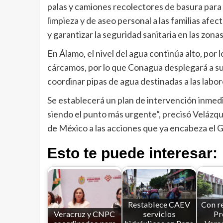
palas y camiones recolectores de basura para r
limpieza y de aseo personal a las familias afec
y garantizar la seguridad sanitaria en las zona
En Álamo, el nivel del agua continúa alto, por 
cárcamos, por lo que Conagua desplegará a su 
coordinar pipas de agua destinadas a las labor
Se establecerá un plan de intervención inmedia
siendo el punto más urgente”, precisó Velázqu
de México a las acciones que ya encabeza el 
Esto te puede interesar:
Restablece CAEV
Con re
Veracruz y CNPC
servicios
Pr