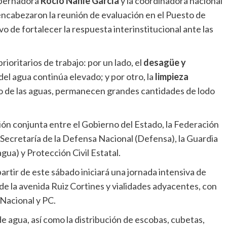
bernadora
Rocío Nahle García
y la coordinadora nacional
 encabezaron la reunión de evaluación en el Puesto de
o de fortalecer la respuesta interinstitucional ante las
ioritarios de trabajo: por un lado, el
desagüe y
 del agua continúa elevado; y por otro, la
limpieza
so de las aguas, permanecen grandes cantidades de lodo
n conjunta entre el Gobierno del Estado, la Federación
a Secretaría de la Defensa Nacional (Defensa), la Guardia
ua) y Protección Civil Estatal.
partir de este sábado iniciará una jornada intensiva de
 de la avenida Ruiz Cortines y vialidades adyacentes, con
 Nacional y PC.
de agua, así como la distribución de escobas, cubetas,