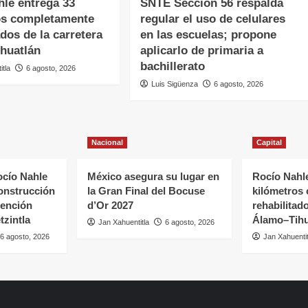
hle entrega 33
SNTE Sección 56 respalda
os completamente
regular el uso de celulares
ados de la carretera
en las escuelas; propone
huatlán
aplicarlo de primaria a
bachillerato
itla
6 agosto, 2026
Luis Sigüenza
6 agosto, 2026
Nacional
Capital
cío Nahle
México asegura su lugar en
Rocío Nahle
onstrucción
la Gran Final del Bocuse
kilómetros
tención
d’Or 2027
rehabilitado
tzintla
Álamo–Tihu
Jan Xahuentitla
6 agosto, 2026
6 agosto, 2026
Jan Xahuentit