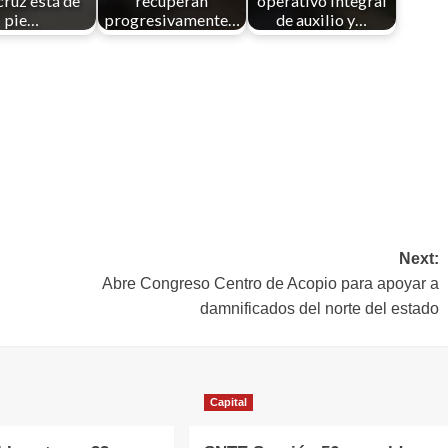
ruz está de
recuperan
operativo integral
pie…
progresivamente…
de auxilio y…
Next:
Abre Congreso Centro de Acopio para apoyar a
damnificados del norte del estado
Capital