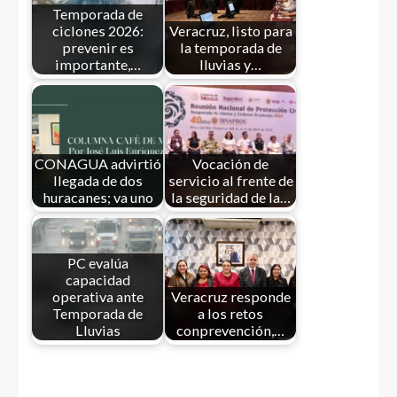
Temporada de
ciclones 2026:
Veracruz, listo para
prevenir es
la temporada de
importante,…
lluvias y…
CONAGUA advirtió
Vocación de
llegada de dos
servicio al frente de
huracanes; va uno
la seguridad de la…
PC evalúa
capacidad
operativa ante
Veracruz responde
Temporada de
a los retos
Lluvias
conprevención,…