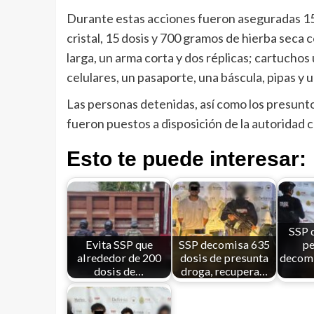
Durante estas acciones fueron aseguradas 15 d
cristal, 15 dosis y 700 gramos de hierba seca 
larga, un arma corta y dos réplicas; cartuchos
celulares, un pasaporte, una báscula, pipas y
Las personas detenidas, así como los presunt
fueron puestos a disposición de la autoridad
Esto te puede interesar:
SSP d
Evita SSP que
SSP decomisa 635
pe
alrededor de 200
dosis de presunta
decomi
dosis de…
droga, recupera…