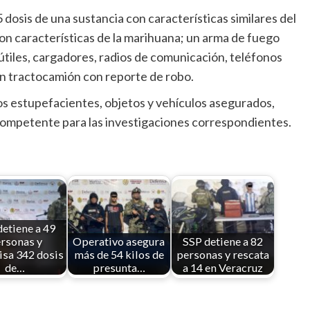
osis de una sustancia con características similares del
con características de la marihuana; un arma de fuego
 útiles, cargadores, radios de comunicación, teléfonos
 un tractocamión con reporte de robo.
os estupefacientes, objetos y vehículos asegurados,
 competente para las investigaciones correspondientes.
etiene a 49
rsonas y
Operativo asegura
SSP detiene a 82
sa 342 dosis
más de 54 kilos de
personas y rescata
de…
presunta…
a 14 en Veracruz