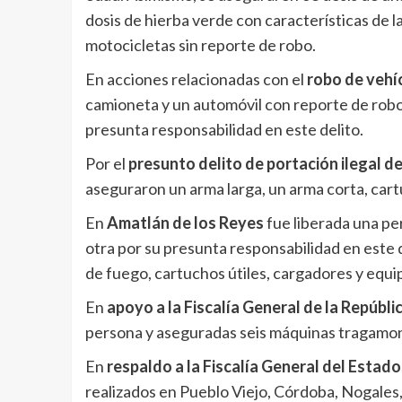
dosis de hierba verde con características de l
motocicletas sin reporte de robo.
En acciones relacionadas con el
robo de vehí
camioneta y un automóvil con reporte de robo
presunta responsabilidad en este delito.
Por el
presunto delito de portación ilegal d
aseguraron un arma larga, un arma corta, cart
En
Amatlán de los Reyes
fue liberada una per
otra por su presunta responsabilidad en este 
de fuego, cartuchos útiles, cargadores y equip
En
apoyo a la Fiscalía General de la Repúbli
persona y aseguradas seis máquinas tragamon
En
respaldo a la Fiscalía General del Estado
realizados en Pueblo Viejo, Córdoba, Nogales,