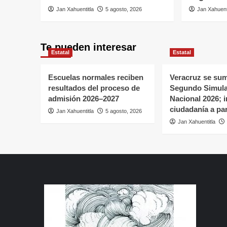
Jan Xahuentitla
5 agosto, 2026
Jan Xahuent
Te pueden interesar
Estatal
Estatal
Escuelas normales reciben
Veracruz se sum
resultados del proceso de
Segundo Simul
admisión 2026–2027
Nacional 2026; in
ciudadanía a par
Jan Xahuentitla
5 agosto, 2026
Jan Xahuentitla