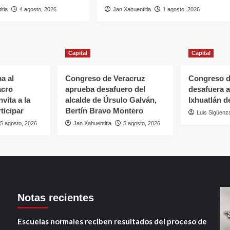
itla
4 agosto, 2026
Jan Xahuentitla
1 agosto, 2026
Capital
Capital
a al
Congreso de Veracruz
Congreso d
acro
aprueba desafuero del
desafuera a
vita a la
alcalde de Úrsulo Galván,
Ixhuatlán d
ticipar
Bertín Bravo Montero
Luis Sigüenz
5 agosto, 2026
Jan Xahuentitla
5 agosto, 2026
Notas recientes
Escuelas normales reciben resultados del proceso de