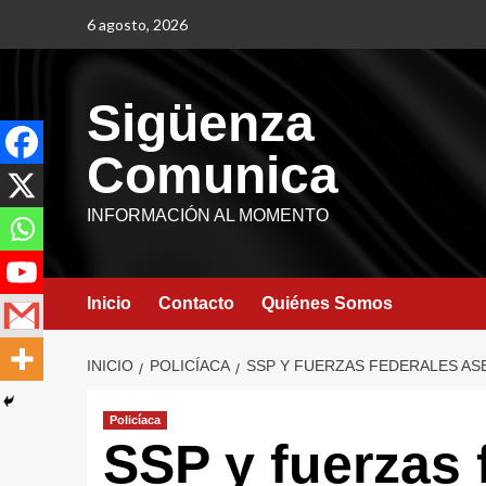
6 agosto, 2026
Sigüenza
Comunica
INFORMACIÓN AL MOMENTO
Inicio
Contacto
Quiénes Somos
INICIO
POLICÍACA
SSP Y FUERZAS FEDERALES AS
Policíaca
SSP y fuerzas 