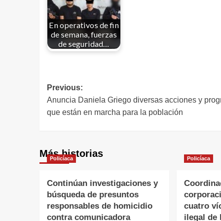
En operativos de fin
de semana, fuerzas
de seguridad…
Previous:
Anuncia Daniela Griego diversas acciones y pro
que están en marcha para la población
Más historias
Policíaca
Policíaca
Continúan investigaciones y
Coordina
búsqueda de presuntos
corporac
responsables de homicidio
cuatro ví
contra comunicadora
ilegal de 