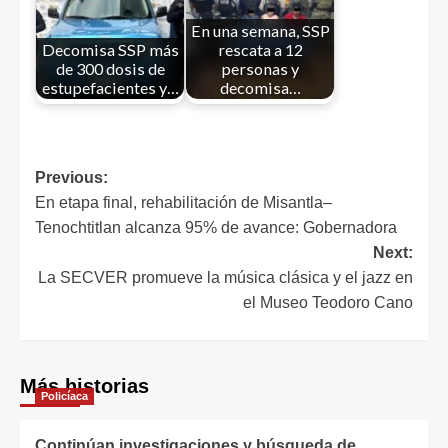
En una semana, SSP
Decomisa SSP más
rescata a 12
de 300 dosis de
personas y
estupefacientes y…
decomisa…
Previous:
En etapa final, rehabilitación de Misantla–
Tenochtitlan alcanza 95% de avance: Gobernadora
Next:
La SECVER promueve la música clásica y el jazz en
el Museo Teodoro Cano
Más historias
Policíaca
Continúan investigaciones y búsqueda de