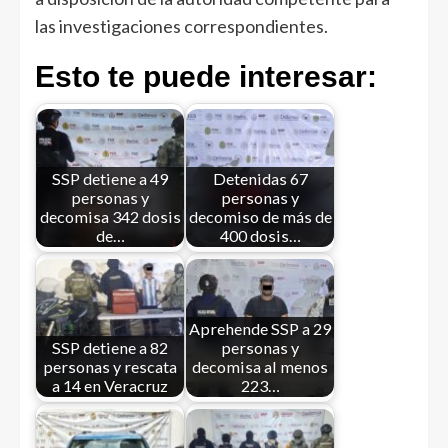
las investigaciones correspondientes.
Esto te puede interesar:
SSP detiene a 49
Detenidas 67
personas y
personas y
decomisa 342 dosis
decomiso de más de
de…
400 dosis…
Aprehende SSP a 29
SSP detiene a 82
personas y
personas y rescata
decomisa al menos
a 14 en Veracruz
223…