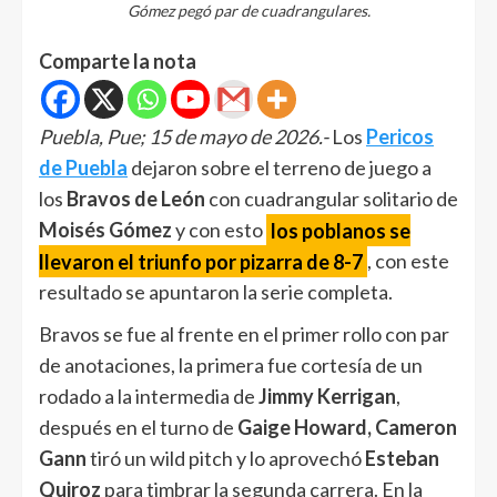
Gómez pegó par de cuadrangulares.
Comparte la nota
Puebla, Pue; 15 de mayo de 2026.-
Los
Pericos
de Puebla
dejaron sobre el terreno de juego a
los
Bravos de León
con cuadrangular solitario de
Moisés Gómez
y con esto
los poblanos se
llevaron el triunfo por pizarra de 8-7
, con este
resultado se apuntaron la serie completa.
Bravos se fue al frente en el primer rollo con par
de anotaciones, la primera fue cortesía de un
rodado a la intermedia de
Jimmy Kerrigan
,
después en el turno de
Gaige Howard, Cameron
Gann
tiró un wild pitch y lo aprovechó
Esteban
Quiroz
para timbrar la segunda carrera. En la