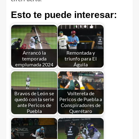
Esto te puede interesar:
Arrancó la
Remontada y
temporada
triunfo para El
emplumada 2024
Águila
Bravos de León se
Voltereta de
quedó con la serie
Pericos de Puebla a
ante Pericos de
Conspiradores de
Puebla
Querétaro