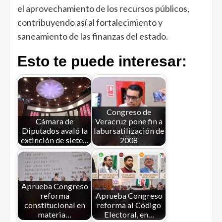
el aprovechamiento de los recursos públicos,
contribuyendo así al fortalecimiento y
saneamiento de las finanzas del estado.
Esto te puede interesar:
Congreso de
Cámara de
Veracruz pone fin a
Diputados avaló la
labursatilización de
extinción de siete…
2008
Aprueba Congreso
reforma
Aprueba Congreso
constitucional en
reforma al Código
materia…
Electoral, en…