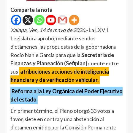
Comparte la nota
Xalapa, Ver., 14 de mayo de 2026.-
La LXVII
Legislatura aprobó, mediante sendos
dictámenes, las propuestas de la gobernadora
Rocío Nahle García para que la
Secretaría de
Finanzas y Planeación (Sefiplan)
cuente entre
sus
atribuciones acciones de inteligencia
financiera y de verificación vehicular.
Reforma a la Ley Orgánica del Poder Ejecutivo
del estado
En primer término, el Pleno otorgó 33 votos a
favor, siete en contra y una abstención al
dictamen emitido por la Comisión Permanente