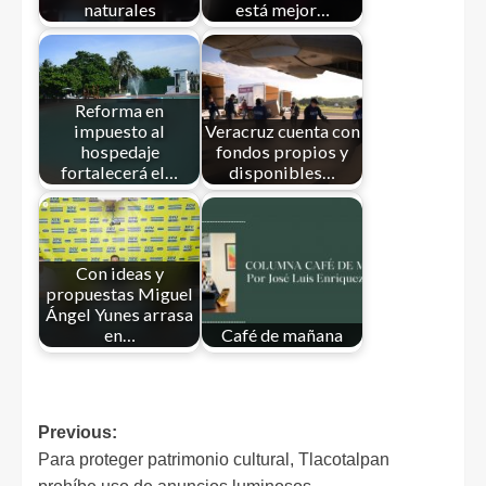
naturales
está mejor…
Reforma en
impuesto al
Veracruz cuenta con
hospedaje
fondos propios y
fortalecerá el…
disponibles…
Con ideas y
propuestas Miguel
Ángel Yunes arrasa
en…
Café de mañana
Previous:
Para proteger patrimonio cultural, Tlacotalpan