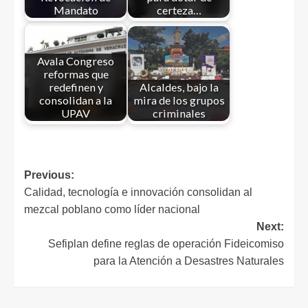
Mandato
certeza…
Avala Congreso
reformas que
redefinen y
Alcaldes, bajo la
consolidan a la
mira de los grupos
UPAV
criminales
Previous:
Calidad, tecnología e innovación consolidan al
mezcal poblano como líder nacional
Next:
Sefiplan define reglas de operación Fideicomiso
para la Atención a Desastres Naturales