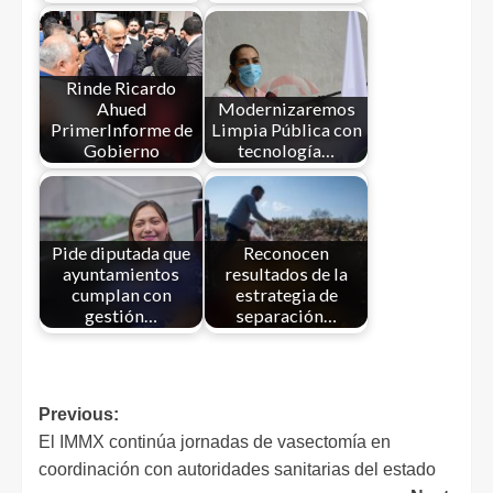
Rinde Ricardo
Ahued
Modernizaremos
PrimerInforme de
Limpia Pública con
Gobierno
tecnología…
Pide diputada que
Reconocen
ayuntamientos
resultados de la
cumplan con
estrategia de
gestión…
separación…
Previous:
El IMMX continúa jornadas de vasectomía en
coordinación con autoridades sanitarias del estado