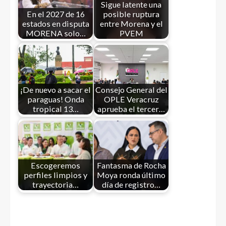
Sigue latente una
En el 2027 de 16
posible ruptura
estados en disputa
entre Morena y el
MORENA solo…
PVEM
¡De nuevo a sacar el
Consejo General del
paraguas! Onda
OPLE Veracruz
tropical 13…
aprueba el tercer…
Escogeremos
Fantasma de Rocha
perfiles limpios y
Moya ronda último
trayectoria…
día de registro…