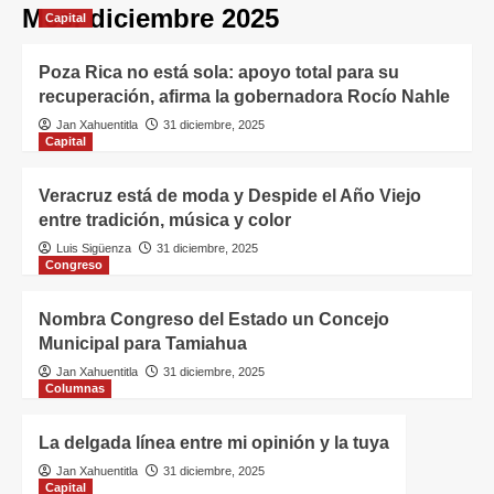
Mes:
diciembre 2025
Capital
Poza Rica no está sola: apoyo total para su
recuperación, afirma la gobernadora Rocío Nahle
Jan Xahuentitla
31 diciembre, 2025
Capital
Veracruz está de moda y Despide el Año Viejo
entre tradición, música y color
Luis Sigüenza
31 diciembre, 2025
Congreso
Nombra Congreso del Estado un Concejo
Municipal para Tamiahua
Jan Xahuentitla
31 diciembre, 2025
Columnas
La delgada línea entre mi opinión y la tuya
Jan Xahuentitla
31 diciembre, 2025
Capital