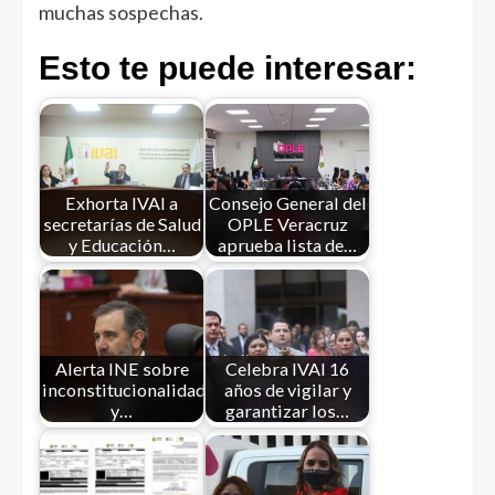
muchas sospechas.
Esto te puede interesar:
Exhorta IVAI a
Consejo General del
secretarías de Salud
OPLE Veracruz
y Educación…
aprueba lista de…
Alerta INE sobre
Celebra IVAI 16
inconstitucionalidades
años de vigilar y
y…
garantizar los…