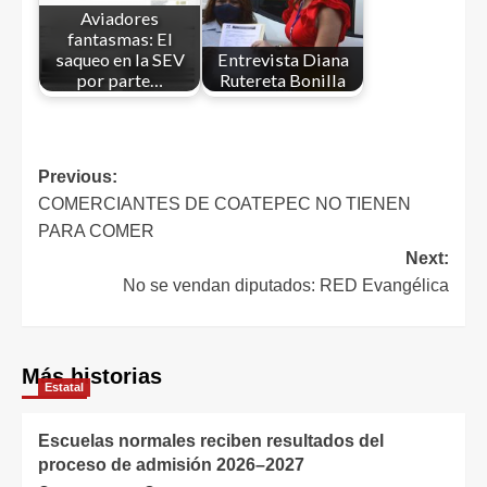
Aviadores
fantasmas: El
saqueo en la SEV
Entrevista Diana
por parte…
Rutereta Bonilla
Previous:
COMERCIANTES DE COATEPEC NO TIENEN
PARA COMER
Next:
No se vendan diputados: RED Evangélica
Más historias
Estatal
Escuelas normales reciben resultados del
proceso de admisión 2026–2027