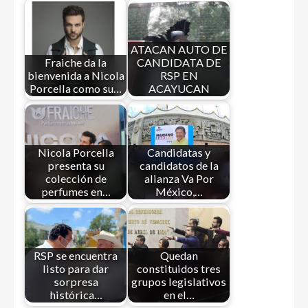
ATACAN AUTO DE
Fraiche da la
CANDIDATA DE
bienvenida a Nicola
RSP EN
Porcella como su…
ACAYUCAN
Nicola Porcella
Candidatas y
presenta su
candidatos de la
colección de
alianza Va Por
perfumes en…
México,…
RSP se encuentra
Quedan
listo para dar
constituidos tres
sorpresa
grupos legislativos
histórica…
en el…