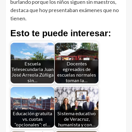
burlando porque los niños siguen sin maestros,
destaca que hoy presentaban exámenes que no
tienen.
Esto te puede interesar:
Escuela
Docentes
Telesecundaria Juan
egresados de
José Arreola Zúñiga
escuelas normales
sin…
toman la…
Educación gratuita
Sistema educativo
vs. cuotas
de Veracruz,
“opcionales”: el…
humanista y con…