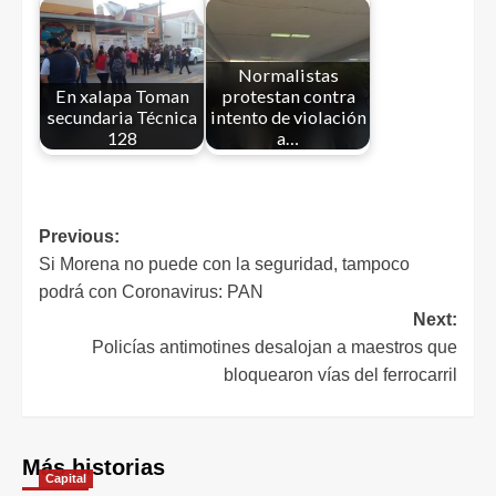
Normalistas
En xalapa Toman
protestan contra
secundaria Técnica
intento de violación
128
a…
Previous:
Si Morena no puede con la seguridad, tampoco
podrá con Coronavirus: PAN
Next:
Policías antimotines desalojan a maestros que
bloquearon vías del ferrocarril
Más historias
Capital