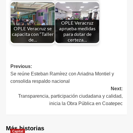
OPLE Veracruz
OPLE Veracruz se
aprueba medidas
capacita con “Taller
para dotar de
de…
certeza…
Previous:
Se reúne Esteban Ramírez con Ariadna Montiel y
consolida respaldo nacional
Next:
Transparencia, participación ciudadana y calidad,
inicia la Obra Pública en Coatepec
Más historias
Capital