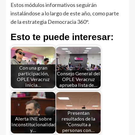
Estos módulos informativos seguirán
instalándose a lo largo de este año, como parte
de la estrategia Democracia 360°.
Esto te puede interesar:
Con una gran
participación,
Consejo General del
OPLE Veracruz
OPLE Veracruz
inicia…
aprueba lista de…
Presentan
Alerta INE sobre
resultados de la
inconstitucionalidades
“Consulta a
y…
personas con…