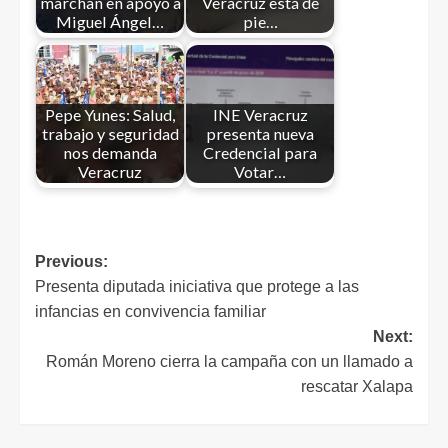
marchan en apoyo a
Veracruz está de
Miguel Ángel…
pie…
Pepe Yunes: Salud,
INE Veracruz
trabajo y seguridad
presenta nueva
nos demanda
Credencial para
Veracruz
Votar…
Previous:
Presenta diputada iniciativa que protege a las
infancias en convivencia familiar
Next:
Román Moreno cierra la campaña con un llamado a
rescatar Xalapa