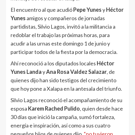
El encuentro al que acudió
Pepe Yunes
y
Héctor
Yunes
amigos y compañeros de jornadas
partidistas, Silvio Lagos, invitó a la militancia a
redoblar el trabajo las próximas horas, para
acudir a las urnas este domingo 1 de junio y
participar todos de la fiesta por la democracia.
Ahí reconoció a los diputados locales
Héctor
Yunes Landa
y
Ana Rosa Valdez Salazar
, de
quienes dijo han sido testigos del crecimiento
que hoy pone a Xalapa en la antesala del triunfo.
Silvio Lagos reconoció el acompañamiento de su
esposa
Karem Rached Pulido
, quien desde hace
30 días que inició la campaña, sumó fortaleza,
energía e inspiración, así como a sus cuatro
pequeños hijos de quienes dijo
“no tuvieron