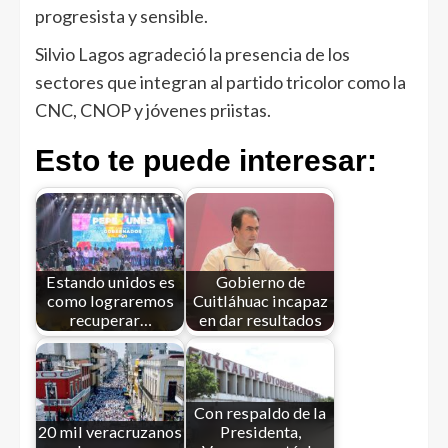
progresista y sensible.
Silvio Lagos agradeció la presencia de los
sectores que integran al partido tricolor como la
CNC, CNOP y jóvenes priistas.
Esto te puede interesar:
Estando unidos es
Gobierno de
como lograremos
Cuitláhuac incapaz
recuperar…
en dar resultados
Con respaldo de la
20 mil veracruzanos
Presidenta,