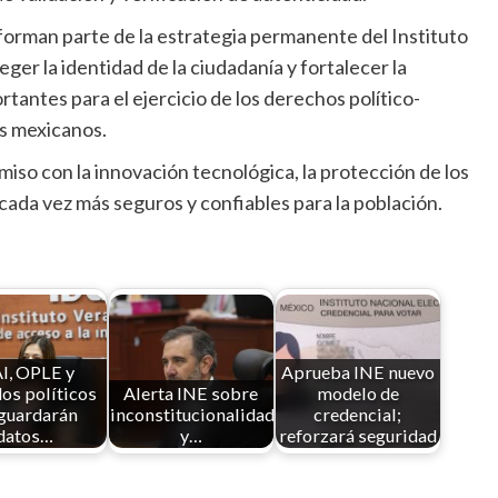
forman parte de la estrategia permanente del Instituto
ger la identidad de la ciudadanía y fortalecer la
antes para el ejercicio de los derechos político-
los mexicanos.
iso con la innovación tecnológica, la protección de los
ada vez más seguros y confiables para la población.
I, OPLE y
Aprueba INE nuevo
os políticos
Alerta INE sobre
modelo de
guardarán
inconstitucionalidades
credencial;
datos…
y…
reforzará seguridad