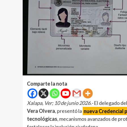
Comparte la nota
Xalapa, Ver; 10 de junio 2026.-
El delegado del
Vera Olvera
, presentó la
nueva Credencial 
tecnológicas
, mecanismos avanzados de prot
fortalecer la inclusión ciudadana.