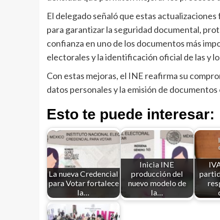
El delegado señaló que estas actualizaciones 
para garantizar la seguridad documental, prote
confianza en uno de los documentos más import
electorales y la identificación oficial de las y 
Con estas mejoras, el INE reafirma su comprom
datos personales y la emisión de documentos c
Esto te puede interesar:
Inicia INE
IVA
La nueva Credencial
producción del
partid
para Votar fortalece
nuevo modelo de
res
la…
la…