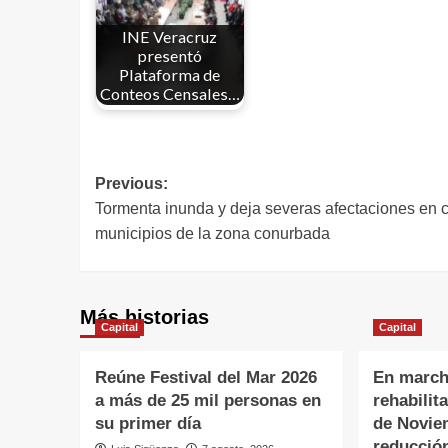
INE Veracruz
presentó
Plataforma de
Conteos Censales…
Previous:
Tormenta inunda y deja severas afectaciones en c
municipios de la zona conurbada
Más historias
Capital
Capital
Reúne Festival del Mar 2026
En march
a más de 25 mil personas en
rehabilit
su primer día
de Novie
reducción