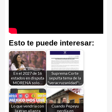
Esto te puede interesar:
En el 2027 de 16
Suprema Corte
estados en disputa
sepulta tema de la
MORENA solo…
"veracruzanidad":…
Lo que vendría con
Cuando Pepeyu
la gran alianza
perdía en