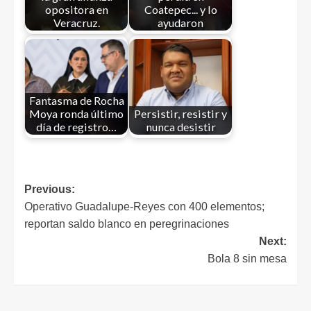
opositora en
Coatepec... y lo
Veracruz.
ayudaron
Fantasma de Rocha
Moya ronda último
Persistir, resistir y
día de registro…
nunca desistir
Previous:
Operativo Guadalupe-Reyes con 400 elementos;
reportan saldo blanco en peregrinaciones
Next:
Bola 8 sin mesa