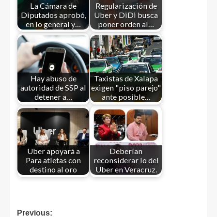
La Cámara de
Regularización de
Diputados aprobó,
Uber y DiDi busca
en lo general y…
poner orden al…
Hay abuso de
Taxistas de Xalapa
autoridad de SSP al
exigen "piso parejo"
detener a…
ante posible…
Uber apoyará a
Deberían
Para atletas con
reconsiderar lo del
destino al oro
Uber en Veracruz.
Previous: