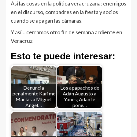
Así las cosas en la política veracruzana: enemigos
en el discurso, compadres en la fiesta y socios
cuando se apagan las cámaras.
Y así… cerramos otro fin de semana ardiente en
Veracruz.
Esto te puede interesar:
Denuncia
Los apapachos de
penalmente Karime
Adán Augusto a
Macías a Miguel
Yunes; Adan le
Ángel…
pone…