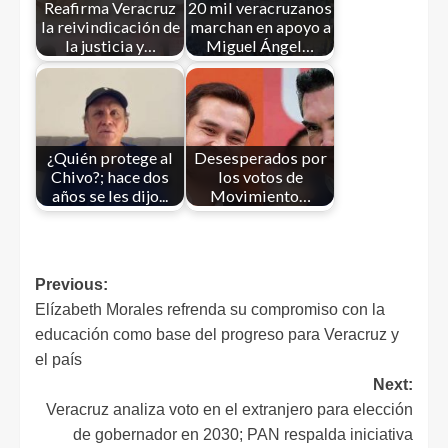
Reafirma Veracruz
20 mil veracruzanos
la reivindicación de
marchan en apoyo a
la justicia y…
Miguel Ángel…
¿Quién protege al
Desesperados por
Chivo?; hace dos
los votos de
años se les dijo...
Movimiento…
Previous:
Elízabeth Morales refrenda su compromiso con la
educación como base del progreso para Veracruz y
el país
Next:
Veracruz analiza voto en el extranjero para elección
de gobernador en 2030; PAN respalda iniciativa