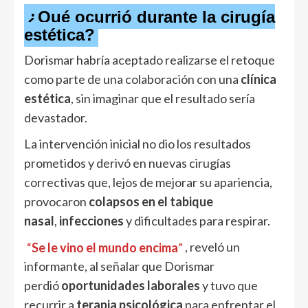
¿Qué ocurrió durante la cirugía
estética?
Dorismar habría aceptado realizarse el retoque
como parte de una colaboración con una
clínica
estética
, sin imaginar que el resultado sería
devastador.
La intervención inicial no dio los resultados
prometidos y derivó en nuevas cirugías
correctivas que, lejos de mejorar su apariencia,
provocaron
colapsos en el tabique
nasal
,
infecciones
y dificultades para respirar.
“
Se le vino el mundo encima
”
, reveló un
informante, al señalar que Dorismar
perdió
oportunidades laborales
y tuvo que
recurrir a
terapia psicológica
para enfrentar el