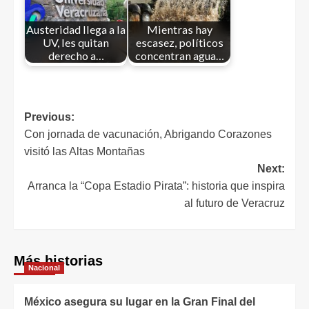
Austeridad llega a la
Mientras hay
UV, les quitan
escasez, políticos
derecho a…
concentran agua…
Previous:
Con jornada de vacunación, Abrigando Corazones
visitó las Altas Montañas
Next:
Arranca la “Copa Estadio Pirata”: historia que inspira
al futuro de Veracruz
Más historias
Nacional
México asegura su lugar en la Gran Final del