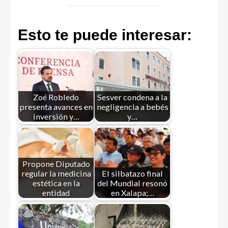
Esto te puede interesar:
Zoé Robledo
Sesver condena a la
presenta avances en
negligencia a bebés
inversión y…
y…
Propone Diputado
regular la medicina
El silbatazo final
estética en la
del Mundial resonó
entidad
en Xalapa;…