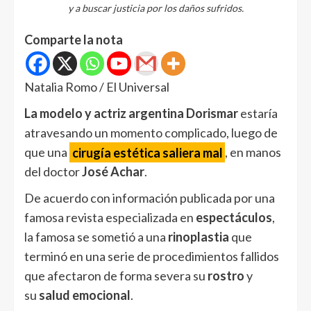
y a buscar justicia por los daños sufridos.
Comparte la nota
Natalia Romo / El Universal
La modelo y actriz argentina Dorismar
estaría
atravesando un momento complicado, luego de
que una
cirugía estética saliera mal
, en manos
del doctor
José Achar
.
De acuerdo con información publicada por una
famosa revista especializada en
espectáculos
,
la famosa se sometió a una
rinoplastia
que
terminó en una serie de procedimientos fallidos
que afectaron de forma severa su
rostro
y
su
salud emocional
.