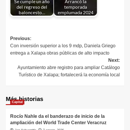
Se cumple un año
Arrancó la
del regreso del
temporada
baloncesto…
emplumada 2024
Previous:
Con inversión superior a los 9 mdp, Daniela Griego
entrega a Xalapa obras públicas de alto impacto
Next:
Ayuntamiento abre registro para ampliar Catálogo
Turístico de Xalapa; fortalecerá la economía local
Más historias
Capital
Rocío Nahle da el banderazo de inicio de la
ampliación del World Trade Center Veracruz
Jan Xahuentitla
7 agosto, 2026