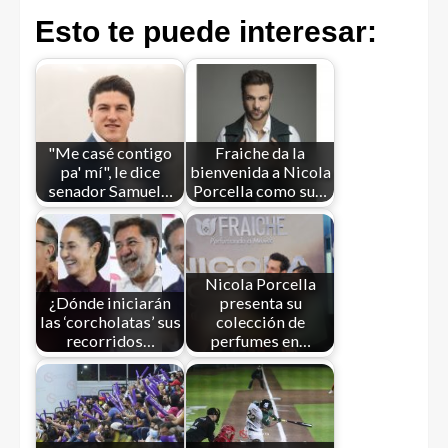
Esto te puede interesar:
"Me casé contigo
Fraiche da la
pa' mí", le dice
bienvenida a Nicola
senador Samuel…
Porcella como su…
Nicola Porcella
¿Dónde iniciarán
presenta su
las ‘corcholatas’ sus
colección de
recorridos…
perfumes en…