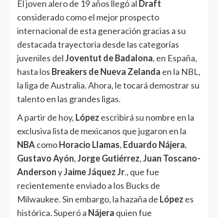
El joven alero de 19 años llegó al
Draft
considerado como el mejor prospecto
internacional de esta generación gracias a su
destacada trayectoria desde las categorías
juveniles del
Joventut de Badalona
, en España,
hasta los
Breakers
de Nueva Zelanda
en la NBL,
la liga de Australia. Ahora, le tocará demostrar su
talento en las grandes ligas.
A partir de hoy,
López
escribirá su nombre en la
exclusiva lista de mexicanos que jugaron en la
NBA
como
Horacio Llamas
,
Eduardo Nájera
,
Gustavo Ayón
,
Jorge Gutiérrez
,
Juan Toscano-
Anderson
y
Jaime Jáquez Jr
., que fue
recientemente enviado a los Bucks de
Milwaukee. Sin embargo, la hazaña de
López
es
histórica. Superó a
Nájera
quien fue