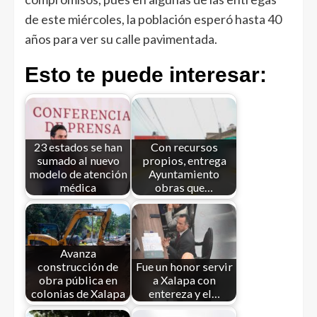
de este miércoles, la población esperó hasta 40
años para ver su calle pavimentada.
Esto te puede interesar:
23 estados se han
Con recursos
sumado al nuevo
propios, entrega
modelo de atención
Ayuntamiento
médica
obras que…
Avanza
construcción de
Fue un honor servir
obra pública en
a Xalapa con
colonias de Xalapa
entereza y el…