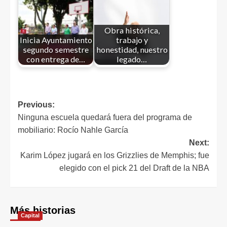
Obra histórica,
Inicia Ayuntamiento
trabajo y
segundo semestre
honestidad, nuestro
con entrega de…
legado…
Previous:
Ninguna escuela quedará fuera del programa de
mobiliario: Rocío Nahle García
Next:
Karim López jugará en los Grizzlies de Memphis; fue
elegido con el pick 21 del Draft de la NBA
Más historias
Capital