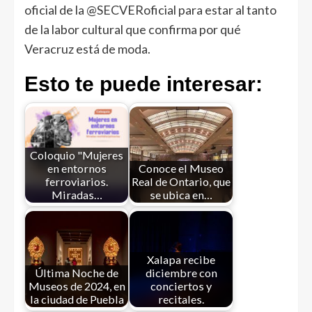
oficial de la @SECVERoficial para estar al tanto
de la labor cultural que confirma por qué
Veracruz está de moda.
Esto te puede interesar:
Coloquio "Mujeres
en entornos
Conoce el Museo
ferroviarios.
Real de Ontario, que
Miradas…
se ubica en…
Xalapa recibe
Última Noche de
diciembre con
Museos de 2024, en
conciertos y
la ciudad de Puebla
recitales.