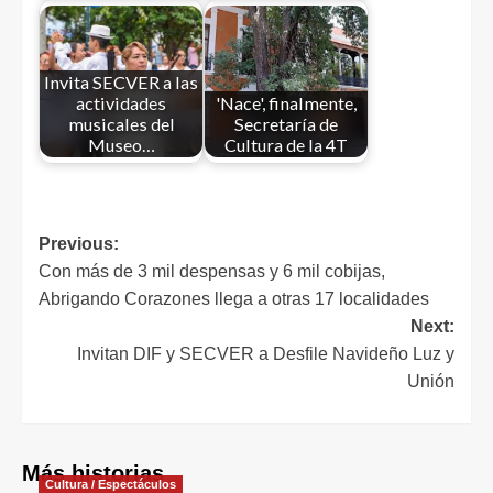
Invita SECVER a las
actividades
'Nace', finalmente,
musicales del
Secretaría de
Museo…
Cultura de la 4T
Previous:
Con más de 3 mil despensas y 6 mil cobijas,
Abrigando Corazones llega a otras 17 localidades
Next:
Invitan DIF y SECVER a Desfile Navideño Luz y
Unión
Más historias
Cultura / Espectáculos