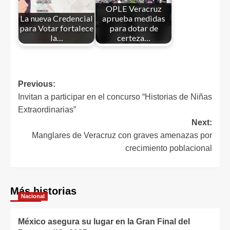
OPLE Veracruz
La nueva Credencial
aprueba medidas
para Votar fortalece
para dotar de
la…
certeza…
Previous:
Invitan a participar en el concurso “Historias de Niñas
Extraordinarias”
Next:
Manglares de Veracruz con graves amenazas por
crecimiento poblacional
Más historias
Nacional
México asegura su lugar en la Gran Final del