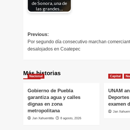
de Sonora, una de
las grandes…
Previous:
Por segundo día consecutivo marchan comercian
desalojados en Coatepec
Más historias
Nacional
Capital
Na
Gobierno de Puebla
UNAM anu
garantiza agua y calles
Deportes
dignas en zona
examen d
metropolitana
Jan Xahuent
Jan Xahuentitla
8 agosto, 2026