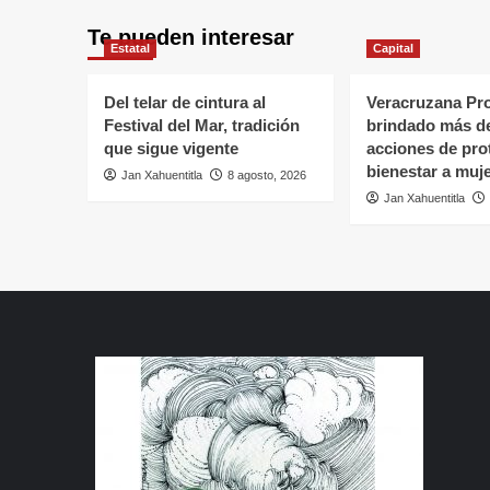
Te pueden interesar
Estatal
Capital
Del telar de cintura al
Veracruzana Pro
Festival del Mar, tradición
brindado más de
que sigue vigente
acciones de pro
bienestar a muj
Jan Xahuentitla
8 agosto, 2026
Jan Xahuentitla