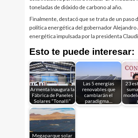
toneladas de dióxido de carbono al año.
Finalmente, destacó que se trata de un paso de
política energética del gobernador Alejandro 
energética impulsada por la presidenta Claud
Esto te puede interesar:
Las 5 energías
23 es
Armenta inaugura la
renovables que
suma
Fábrica de Paneles
cambiarán el
modelo
Solares “Tonalli”
paradigma…
Megaparque solar