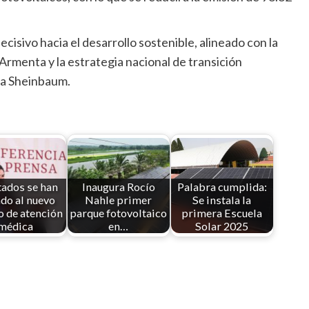
cisivo hacia el desarrollo sostenible, alineado con la
Armenta y la estrategia nacional de transición
ia Sheinbaum.
tados se han
Inaugura Rocío
Palabra cumplida:
do al nuevo
Nahle primer
Se instala la
 de atención
parque fotovoltaico
primera Escuela
médica
en…
Solar 2025