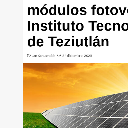
módulos fotovo
Instituto Tecn
de Teziutlán
Jan Xahuentitla
24 diciembre, 2025