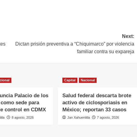
Next:
tes
Dictan prisión preventiva a “Chiquimarco” por violencia
familiar contra su expareja
cional
Capital
Nacional
ncia Palacio de los
Salud federal descarta brote
 como sede para
activo de ciclosporiasis en
e control en CDMX
México; reportan 33 casos
itla
8 agosto, 2026
Jan Xahuentitla
7 agosto, 2026