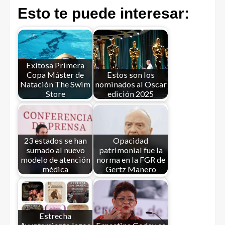
Esto te puede interesar:
Exitosa Primera
Copa Máster de
Estos son los
Natación The Swim
nominados al Oscar
Store
edición 2025
23 estados se han
Opacidad
sumado al nuevo
patrimonial fue la
modelo de atención
norma en la FGR de
médica
Gertz Manero
Estrecha