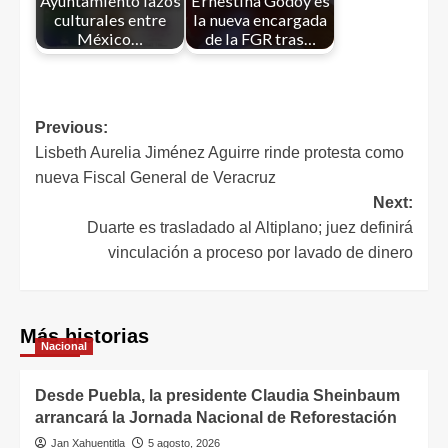
Ayuntamiento lazos
Ernestina Godoy es
culturales entre
la nueva encargada
México…
de la FGR tras…
Previous:
Lisbeth Aurelia Jiménez Aguirre rinde protesta como
nueva Fiscal General de Veracruz
Next:
Duarte es trasladado al Altiplano; juez definirá
vinculación a proceso por lavado de dinero
Más historias
Nacional
Desde Puebla, la presidente Claudia Sheinbaum
arrancará la Jornada Nacional de Reforestación
Jan Xahuentitla
5 agosto, 2026