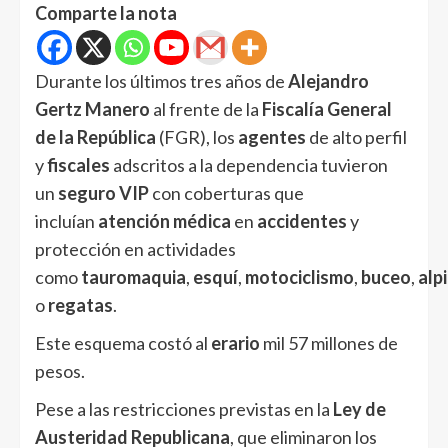
Comparte la nota
Durante los últimos tres años de
Alejandro
Gertz Manero
al frente de la
Fiscalía General
de la República
(FGR), los
agentes
de alto perfil
y
fiscales
adscritos a la dependencia tuvieron
un
seguro VIP
con coberturas que
incluían
atención médica
en
accidentes
y
protección en actividades
como
tauromaquia
,
esquí
,
motociclismo
,
buceo
,
alp
o
regatas
.
Este esquema costó al
erario
mil 57 millones de
pesos.
Pese a las restricciones previstas en la
Ley de
Austeridad Republicana
, que eliminaron los