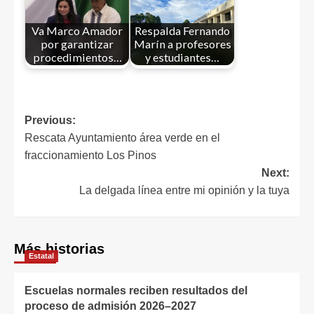
Va Marco Amador
Respalda Fernando
por garantizar
Marín a profesores
procedimientos…
y estudiantes…
Previous:
Rescata Ayuntamiento área verde en el
fraccionamiento Los Pinos
Next:
La delgada línea entre mi opinión y la tuya
Más historias
Estatal
Escuelas normales reciben resultados del
proceso de admisión 2026–2027