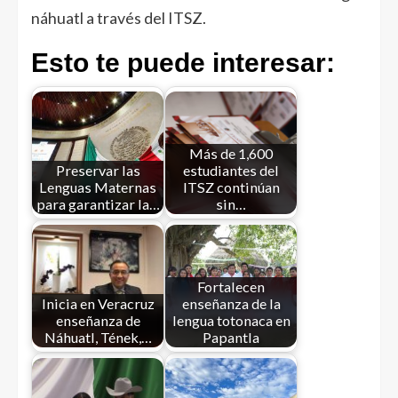
náhuatl a través del ITSZ.
Esto te puede interesar:
Más de 1,600
Preservar las
estudiantes del
Lenguas Maternas
ITSZ continúan
para garantizar la…
sin…
Fortalecen
Inicia en Veracruz
enseñanza de la
enseñanza de
lengua totonaca en
Náhuatl, Tének,…
Papantla