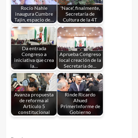
Rocío Nahle
'Nace', finalmente,
inaugura Cumbre
Secretaría de
Tajín, espacio de…
Cultura de la 4T
Da entrada
Congreso a
Aprueba Congreso
iniciativa que crea
local creación de la
la…
Secretaría de…
Avanza propuesta
Rinde Ricardo
de reforma al
Ahued
Artículo 5
PrimerInforme de
constitucional
Gobierno