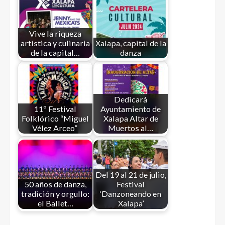
Vive la riqueza
artística y culinaria
Xalapa, capital de la
de la capital…
danza
Dedicará
11º Festival
Ayuntamiento de
Folklórico “Miguel
Xalapa Altar de
Vélez Arceo”
Muertos al…
Del 19 al 21 de julio,
50 años de danza,
Festival
tradición y orgullo:
‘Danzoneando en
el Ballet…
Xalapa’