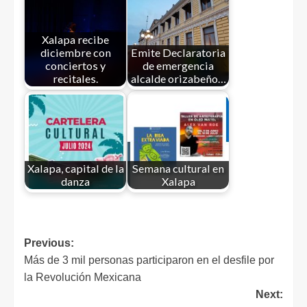
Xalapa recibe
diciembre con
Emite Declaratoria
conciertos y
de emergencia
recitales.
alcalde orizabeño…
Xalapa, capital de la
Semana cultural en
danza
Xalapa
Previous:
Más de 3 mil personas participaron en el desfile por
la Revolución Mexicana
Next: