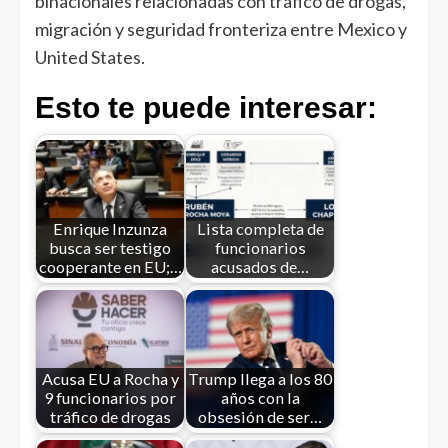
binacionales relacionadas con tráfico de drogas,
migración y seguridad fronteriza entre Mexico y
United States.
Esto te puede interesar:
Enrique Inzunza
Lista completa de
busca ser testigo
funcionarios
cooperante en EU;…
acusados de…
Acusa EU a Rocha y
Trump llega a los 80
9 funcionarios por
años con la
tráfico de drogas
obsesión de ser…