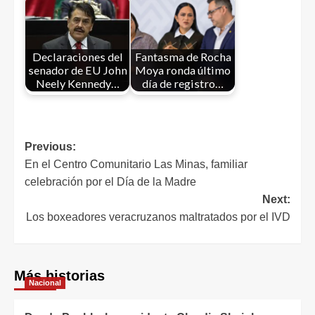
Declaraciones del
Fantasma de Rocha
senador de EU John
Moya ronda último
Neely Kennedy…
día de registro…
Previous:
En el Centro Comunitario Las Minas, familiar
celebración por el Día de la Madre
Next:
Los boxeadores veracruzanos maltratados por el IVD
Más historias
Nacional