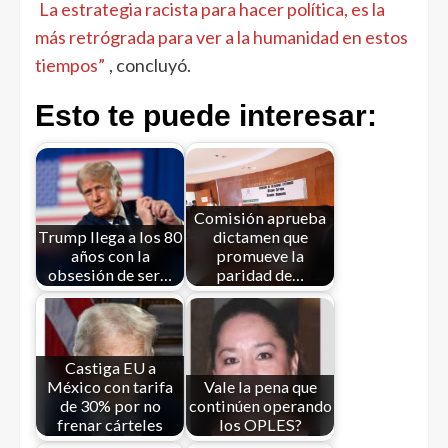
La estrategia racista para hacer política, es la
más retrógrada para ver a la humanidad en estos
tiempos”
, concluyó.
Esto te puede interesar:
Comisión aprueba
Trump llega a los 80
dictamen que
años con la
promueve la
obsesión de ser…
paridad de…
Castiga EU a
México con tarifa
Vale la pena que
de 30% por no
continúen operando
frenar cárteles
los OPLES?