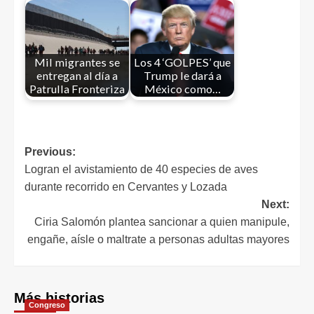
Mil migrantes se
Los 4 ‘GOLPES’ que
entregan al día a
Trump le dará a
Patrulla Fronteriza
México como…
Previous:
Logran el avistamiento de 40 especies de aves
durante recorrido en Cervantes y Lozada
Next:
Ciria Salomón plantea sancionar a quien manipule,
engañe, aísle o maltrate a personas adultas mayores
Más historias
Congreso