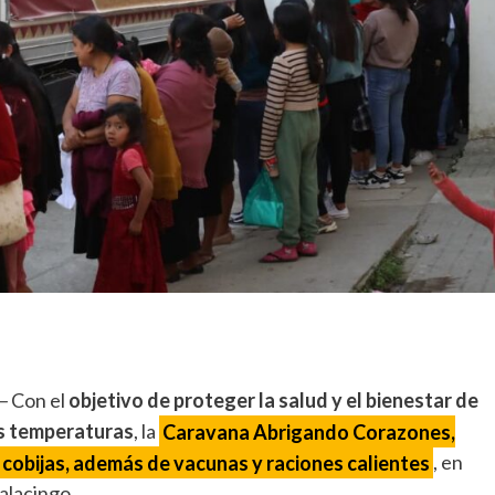
–
Con el
objetivo de proteger la salud y el bienestar de
as temperaturas
, la
Caravana Abrigando Corazones,
 cobijas, además de vacunas y raciones calientes
, en
alacingo.