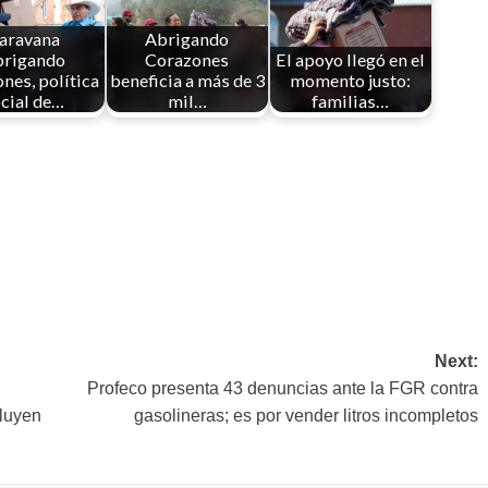
aravana
Abrigando
brigando
Corazones
El apoyo llegó en el
nes, política
beneficia a más de 3
momento justo:
cial de…
mil…
familias…
Next:
Profeco presenta 43 denuncias ante la FGR contra
cluyen
gasolineras; es por vender litros incompletos