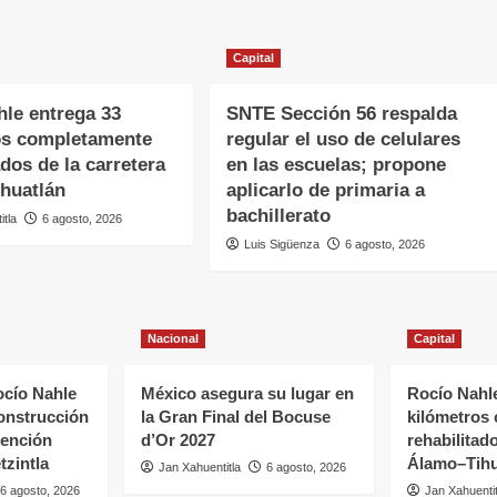
Capital
hle entrega 33
SNTE Sección 56 respalda
os completamente
regular el uso de celulares
ados de la carretera
en las escuelas; propone
huatlán
aplicarlo de primaria a
bachillerato
itla
6 agosto, 2026
Luis Sigüenza
6 agosto, 2026
Nacional
Capital
cío Nahle
México asegura su lugar en
Rocío Nahle
onstrucción
la Gran Final del Bocuse
kilómetros
tención
d’Or 2027
rehabilitado
tzintla
Álamo–Tihu
Jan Xahuentitla
6 agosto, 2026
6 agosto, 2026
Jan Xahuentit