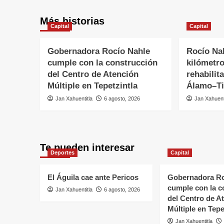
Más historias
Capital
Capital
Gobernadora Rocío Nahle
Rocío Na
cumple con la construcción
kilómetr
del Centro de Atención
rehabilit
Múltiple en Tepetzintla
Álamo–Ti
Jan Xahuentitla
6 agosto, 2026
Jan Xahuent
Te pueden interesar
Deportes
Capital
El Águila cae ante Pericos
Gobernadora Ro
cumple con la c
Jan Xahuentitla
6 agosto, 2026
del Centro de A
Múltiple en Tepe
Jan Xahuentitla