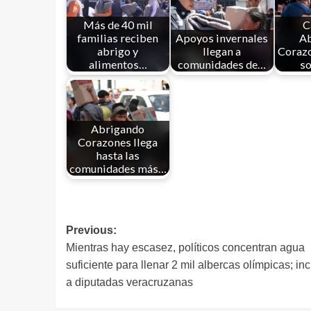
Más de 40 mil
C
familias reciben
Apoyos invernales
A
abrigo y
llegan a
Corazo
alimentos…
comunidades de…
so
Abrigando
Corazones llega
hasta las
comunidades más…
Previous:
Mientras hay escasez, políticos concentran agua
suficiente para llenar 2 mil albercas olímpicas; in
a diputadas veracruzanas