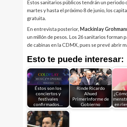
Estos sanitarios públicos tendrán un periodo d
martes y hasta el próximo 8 de junio, los capi
gratuita.
En entrevista posterior,
Mackinlay Grohman
un millón de pesos. Los 26 sanitarios forman p
de cabinas en la CDMX, pues se prevé abrir 
Esto te puede interesar:
Éstos son los
Rinde Ricardo
conciertos y
Ahued
¿Cómo 
festivales
PrimerInforme de
menstr
confirmados…
Gobierno
en rie