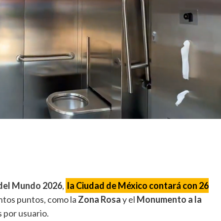
del Mundo 2026
,
la Ciudad de México contará con 26
intos puntos, como la
Zona Rosa
y el
Monumento a la
s por usuario.