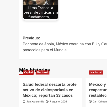
Lima Franco: a
pesar de críticas sin
fundamento,…
Previous:
Por brote de ébola, México coordina con EU y C
protocolos para el Mundial
Más historias
Capital
Nacional
Nacional
Salud federal descarta brote
México y 
activo de ciclosporiasis en
reapertu
México; reportan 33 casos
restablec
Jan Xahuentitla
7 agosto, 2026
Jan Xahuent