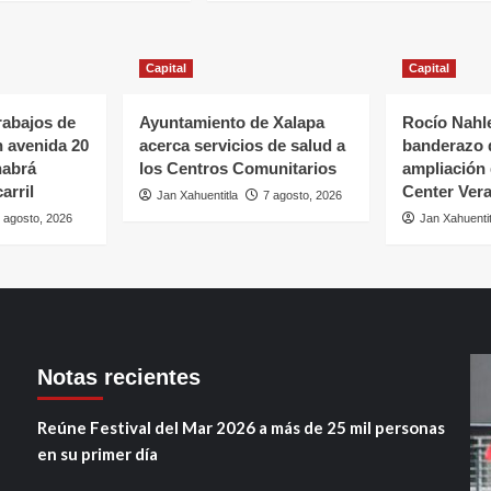
Capital
Capital
rabajos de
Ayuntamiento de Xalapa
Rocío Nahle
n avenida 20
acerca servicios de salud a
banderazo d
habrá
los Centros Comunitarios
ampliación 
arril
Center Ver
Jan Xahuentitla
7 agosto, 2026
 agosto, 2026
Jan Xahuentit
Notas recientes
Reúne Festival del Mar 2026 a más de 25 mil personas
en su primer día